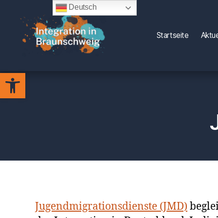
Deutsch
Startseite
Aktue
Integration
Werkzeugleiste öffnen
in
Braunschweig
Jugendmigrationsdienste (JMD)
beglei