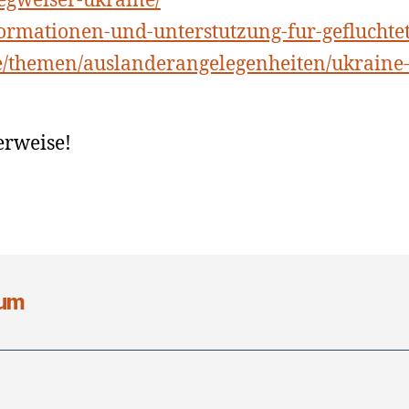
gweiser-ukraine/
ormationen-und-unterstutzung-fur-gefluchte
te/themen/auslanderangelegenheiten/ukraine
erweise!
sum