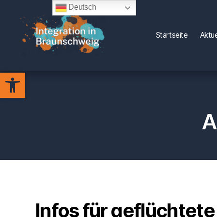
Deutsch
Startseite
Aktue
Integration
Werkzeugleiste öffnen
in
Braunschweig
A
Infos für geflüchtet