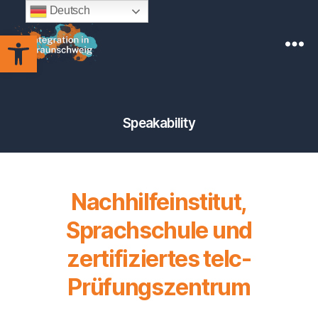
Deutsch
Werkzeugleiste öffnen
Integration
in
Braunschweig
Speakability
Nachhilfeinstitut,
Sprachschule und
zertifiziertes telc-
Prüfungszentrum