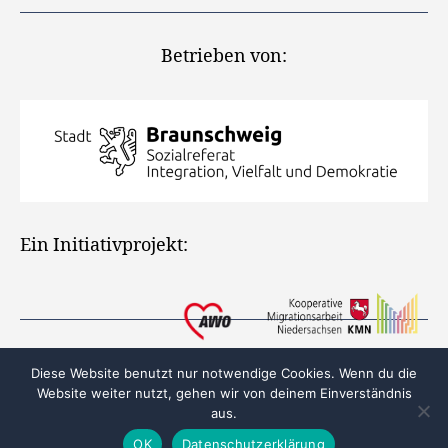
Betrieben von:
Ein Initiativprojekt:
Diese Website benutzt nur notwendige Cookies. Wenn du die
Website weiter nutzt, gehen wir von deinem Einverständnis
aus.
© 2026
Integration in Braunschweig
Nach oben
↑
OK
Datenschutzerklärung