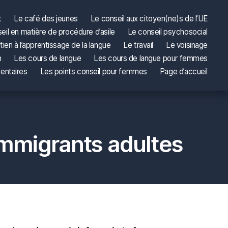
t
Le café des jeunes
Le conseil aux citoyen(ne)s de l’UE
eil en matière de procédure d’asile
Le conseil psychosocial
tien à l’apprentissage de la langue
Le travail
Le voisinage
n
Les cours de langue
Les cours de langue pour femmes
entaires
Les points conseil pour femmes
Page d’accueil
immigrants adultes