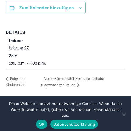
Zum Kalender hinzufügen
DETAILS
Datum:
Februar 27
Zeit:
5:00 p.m. - 7:00 p.m.
Meine Stimme zählt! Politische Teilhabe
Baby- und
Kinderbasar
zugewanderter Frauen
Diese Website benutzt nur notwendige Cookies. Wenn du die
Website weiter nutzt, gehen wir von deinem Einverständnis
aus.
© 2026
Integration in Braunschweig
Nach oben
↑
OK
Datenschutzerklärung