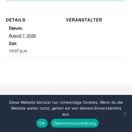
DETAILS
VERANSTALTER
Datum:
August 7, 2026
Zeit:
10:07 p.m.
© 2026
Integration in Braunschweig
Nach oben
↑
Diese Website benutzt nur notwendige Cookies. Wenn du die
Website weiter nutzt, gehen wir von deinem Einverständnis
aus.
OK
Datenschutzerklärung